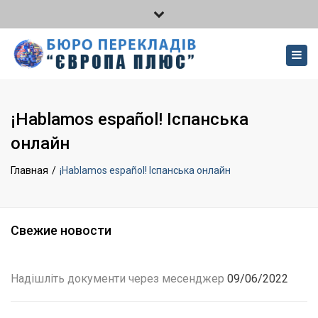
×
вул. Кафедральна 12, офіс 2
Close
м. Чернівці, Україна
top
Togg
067-372-33-36
bar
navig
050-534-95-56
europa1999plus@gmail.com
¡Hablamos español! Іспанська
онлайн
Главная
¡Hablamos español! Іспанська онлайн
Свежие новости
Надішліть документи через месенджер
09/06/2022