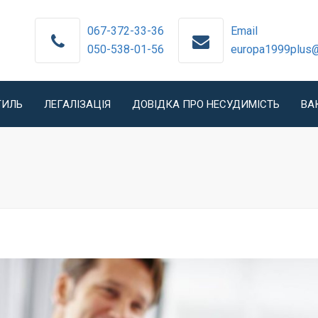
067-372-33-36
Email
050-538-01-56
europa1999plus
ТИЛЬ
ЛЕГАЛІЗАЦІЯ
ДОВІДКА ПРО НЕСУДИМІСТЬ
ВА
НЯ В
ЛЕГАЛІЗАЦІЯ
АХ ТА
ДИПЛОМІВ
ТВАХ
НОСТРИФІКАЦІЯ
НОТАРІАЛЬНЕ
ЗАСВІДЧЕННЯ
DICHIARAZIONE DI
VALORE
ЗАСВІДЧЕННЯ
ДОКУМЕНТІВ РАЦС